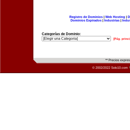
Registro de Dominios
|
Web Hosting
|
D
Dominios Expirados
|
Industrias
|
Indu
Categorías de Dominio:
[Pág. princi
** Precios expre
© 2002/2022 Solo10.com