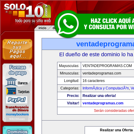
ventadeprogram
El dueño de este dominio lo ha
Mayusculas:
VENTADEPROGRAMAS.COM
Minusculas:
ventadeprogramas.com
Longitud:
16 caracteres
Categorias:
InformÃ¡tica y ComputaciÃ³n
,
V
Precio:
Realizar una oferta!
Visitar!
ventadeprogramas.com
Serán consideradas ofer
Realizar una Oferta