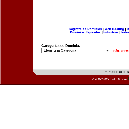
Registro de Dominios
|
Web Hosting
|
D
Dominios Expirados
|
Industrias
|
Indu
Categorías de Dominio:
[Pág. princi
** Precios expre
© 2002/2022 Solo10.com