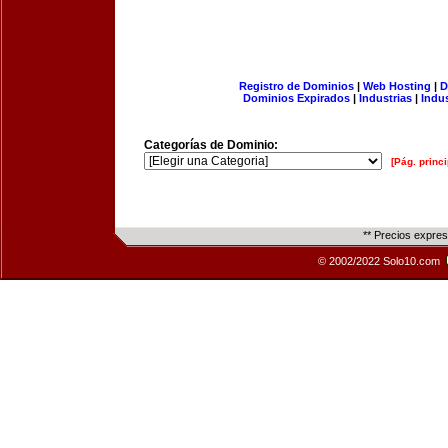
Registro de Dominios
|
Web Hosting
|
D
Dominios Expirados
|
Industrias
|
Indu
Categorías de Dominio:
[Pág. princi
** Precios expre
© 2002/2022 Solo10.com