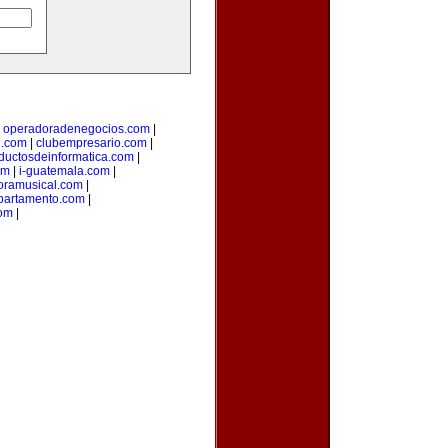
|
operadoradenegocios.com
|
g.com
|
clubempresario.com
|
ductosdeinformatica.com
|
om
|
i-guatemala.com
|
oramusical.com
|
partamento.com
|
com
|