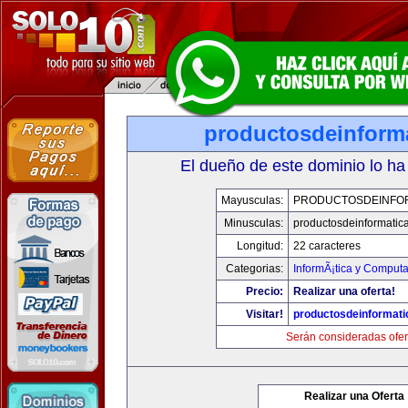
productosdeinform
El dueño de este dominio lo ha
Mayusculas:
PRODUCTOSDEINFO
Minusculas:
productosdeinformatic
Longitud:
22 caracteres
Categorias:
InformÃ¡tica y Comput
Precio:
Realizar una oferta!
Visitar!
productosdeinformat
Serán consideradas ofer
Realizar una Oferta