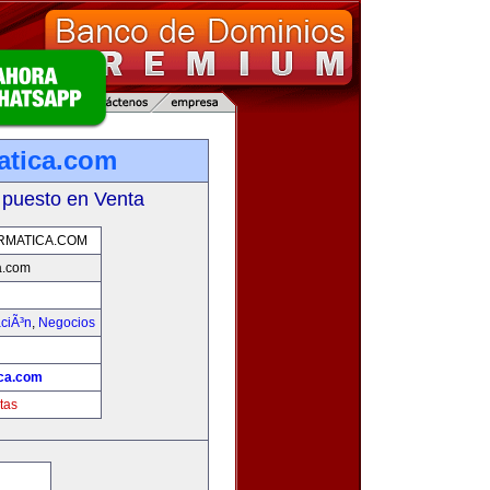
atica.com
 puesto en Venta
RMATICA.COM
a.com
aciÃ³n
,
Negocios
ica.com
tas