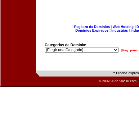
Registro de Dominios
|
Web Hosting
|
D
Dominios Expirados
|
Industrias
|
Indu
Categorías de Dominio:
[Pág. princi
** Precios expre
© 2002/2022 Solo10.com