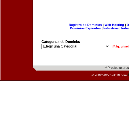
Registro de Dominios
|
Web Hosting
|
D
Dominios Expirados
|
Industrias
|
Indu
Categorías de Dominio:
[Pág. princi
** Precios expre
© 2002/2022 Solo10.com