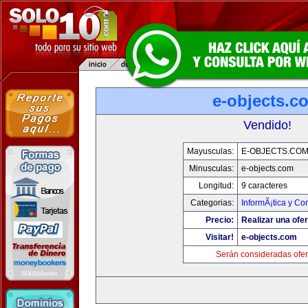
e-objects.c
Vendido!
Mayusculas:
E-OBJECTS.CO
Minusculas:
e-objects.com
Longitud:
9 caracteres
Categorias:
InformÃ¡tica y C
Precio:
Realizar una ofer
Visitar!
e-objects.com
Serán consideradas ofer