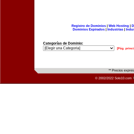
Registro de Dominios
|
Web Hosting
|
D
Dominios Expirados
|
Industrias
|
Indu
Categorías de Dominio:
[Pág. princi
** Precios expre
© 2002/2022 Solo10.com