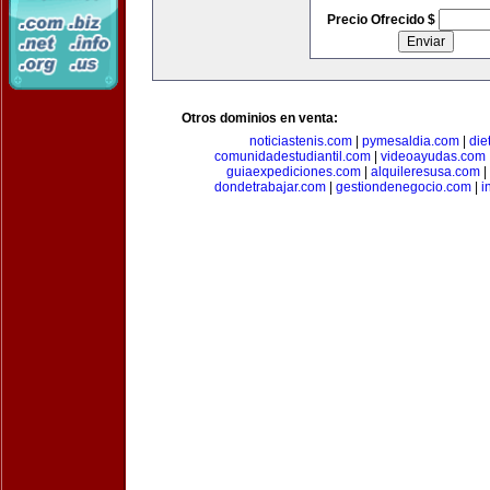
Precio Ofrecido $
Otros dominios en venta:
noticiastenis.com
|
pymesaldia.com
|
die
comunidadestudiantil.com
|
videoayudas.com
guiaexpediciones.com
|
alquileresusa.com
|
dondetrabajar.com
|
gestiondenegocio.com
|
i