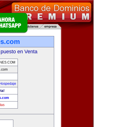
es.com
 puesto en Venta
ONES.COM
s.com
 Hospedaje
ta!
s.com
tas