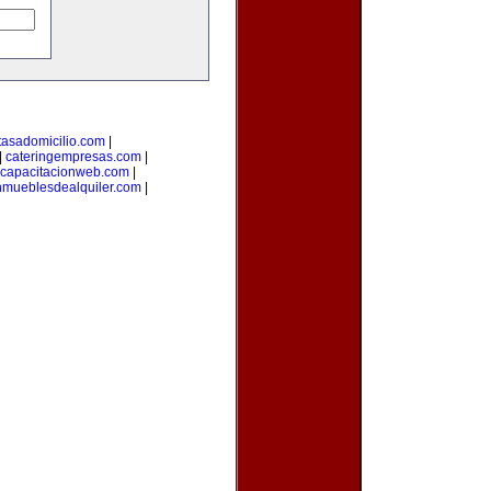
tasadomicilio.com
|
|
cateringempresas.com
|
capacitacionweb.com
|
nmueblesdealquiler.com
|