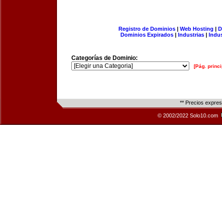
Registro de Dominios
|
Web Hosting
|
D
Dominios Expirados
|
Industrias
|
Indu
Categorías de Dominio:
[Pág. princi
** Precios expre
© 2002/2022 Solo10.com