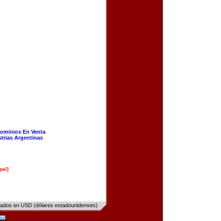
ominios En Venta
strias Argentinas
pal]
sados en USD (dólares estadounidenses)