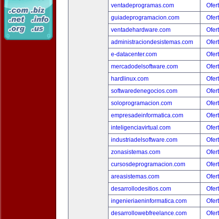
ventadeprogramas.com
Ofer
guiadeprogramacion.com
Ofer
ventadehardware.com
Ofer
administraciondesistemas.com
Ofer
e-datacenter.com
Ofer
mercadodelsoftware.com
Ofer
hardlinux.com
Ofer
softwaredenegocios.com
Ofer
soloprogramacion.com
Ofer
empresadeinformatica.com
Ofer
inteligenciavirtual.com
Ofer
industriadelsoftware.com
Ofer
zonasistemas.com
Ofer
cursosdeprogramacion.com
Ofer
areasistemas.com
Ofer
desarrollodesitios.com
Ofer
ingenieriaeninformatica.com
Ofer
desarrollowebfreelance.com
Ofer