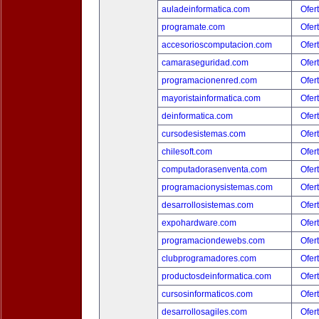
auladeinformatica.com
Ofer
programate.com
Ofer
accesorioscomputacion.com
Ofer
camaraseguridad.com
Ofer
programacionenred.com
Ofer
mayoristainformatica.com
Ofer
deinformatica.com
Ofer
cursodesistemas.com
Ofer
chilesoft.com
Ofer
computadorasenventa.com
Ofer
programacionysistemas.com
Ofer
desarrollosistemas.com
Ofer
expohardware.com
Ofer
programaciondewebs.com
Ofer
clubprogramadores.com
Ofer
productosdeinformatica.com
Ofer
cursosinformaticos.com
Ofer
desarrollosagiles.com
Ofer